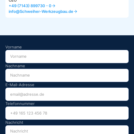
CEO
+49 (7143) 899730 - 0
info@Schweiher-Werkzeugbau.de
Vorname
Nachname
E-Mail-Adresse
Telefonnummer
Nachricht